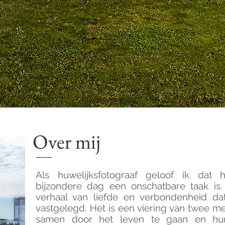
Over mij
Als huwelijksfotograaf geloof ik dat
bijzondere dag een onschatbare taak is.
verhaal van liefde en verbondenheid da
vastgelegd. Het is een viering van twee m
samen door het leven te gaan en hun