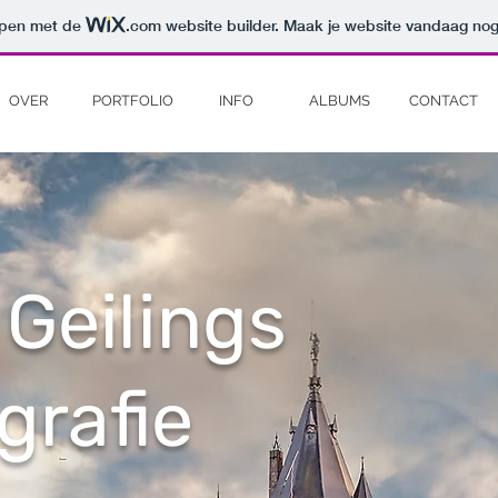
orpen met de
.com
website builder. Maak je website vandaag nog
OVER
PORTFOLIO
INFO
ALBUMS
CONTACT
Geilings
grafie